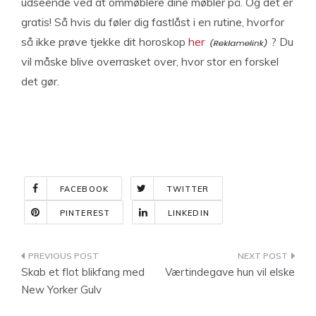
udseende ved at ommøblere dine møbler på. Og det er
gratis! Så hvis du føler dig fastlåst i en rutine, hvorfor
så ikke prøve tjekke dit horoskop
her
? Du
vil måske blive overrasket over, hvor stor en forskel
det gør.
FACEBOOK
TWITTER
PINTEREST
LINKEDIN
Indlægsnavigation
Skab et flot blikfang med
Værtindegave hun vil elske
New Yorker Gulv