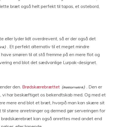
te bræt også helt perfekt til tapas, et ostebord,
e eller lyder lidt overdrevent, så er der også det
. Et perfekt alternativ til et meget mindre
t have smøren til at stå fremme på en mere flot og
rvering end blot det sædvanlige Lurpak-designet.
kender den.
Brødskærebrættet
. Den er
en, vi har beskæftiget os bekendtskab med. Og med et
ære mere end blot et bræt, hvorpå man kan skære sit
 til større anretninger og dermed gør serveringen for
 brødskærebræt kan også anrettes med andet end
pølser, eller lignende.