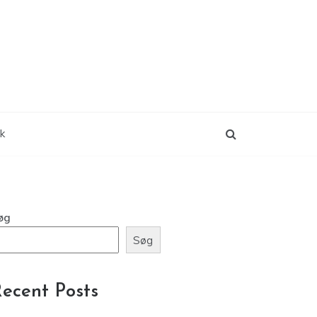
ik
øg
Søg
ecent Posts