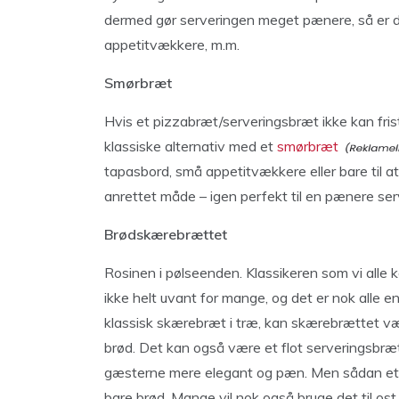
dermed gør serveringen meget pænere, så er det
appetitvækkere, m.m.
Smørbræt
Hvis et pizzabræt/serveringsbræt ikke kan frist
klassiske alternativ med et
smørbræt
tapasbord, små appetitvækkere eller bare til a
anrettet måde – igen perfekt til en pænere se
Brødskærebrættet
Rosinen i pølseenden. Klassikeren som vi alle 
ikke helt uvant for mange, og det er nok alle 
klassisk skærebræt i træ, kan skærebrættet v
brød. Det kan også være et flot serveringsbræt
gæsterne mere elegant og pæn. Men sådan et
bare brød. Mange vil nok også bruge det til ost, 