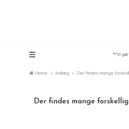
Skip
to
content
**Vi gø
Home
»
Indlæg
»
Der findes mange forskel
Der findes mange forskelli