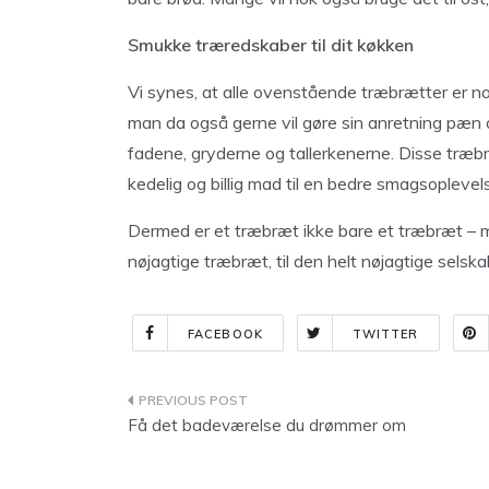
Smukke træredskaber til dit køkken
Vi synes, at alle ovenstående træbrætter er nog
man da også gerne vil gøre sin anretning pæn og 
fadene, gryderne og tallerkenerne. Disse træbrætt
kedelig og billig mad til en bedre smagsoplevels
Dermed er et træbræt ikke bare et træbræt – me
nøjagtige træbræt, til den helt nøjagtige sels
FACEBOOK
TWITTER
Indlægsnavigation
Få det badeværelse du drømmer om