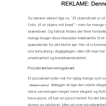
Du tænker sikkert lige nu: ”
Et skærebræt er et
f.eks. til at skære mit brød
” – men for mange d
skærebræt. Og faktisk findes der flere forskell
mange bruger disse klassiske træbrætter til at 
spændende for det blotte øje. Her vil vi komme
stor betydning i dagligdagen, eller når man h
smørbrættet og brødskærebrættet.
Pizzabræt/serveringsbræt
Et pizzabræt lyder nok for rigtig mange som 
tillægger du lige den sidste elega
selve serveringen meget mere elegant og flotte
have pizza, så kan en pizza hentet fra det loka
dyrere og selvlavet. Men ud over pizzabrættet/