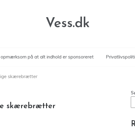
Vess.dk
r opmærksom på at alt indhold er sponsoreret
Privatlivspolit
lige skærebrætter
S
ge skærebrætter
R