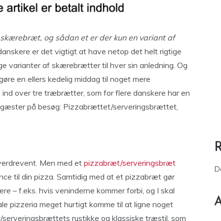
 skærebræt, og sådan et er der kun en variant af
anskere er det vigtigt at have netop det helt rigtige
ige varianter af skærebrætter til hver sin anledning. Og
gøre en ellers kedelig middag til noget mere
 ind over tre træbrætter, som for flere danskere har en
ar gæster på besøg: Pizzabrættet/serveringsbrættet,
overdrevent. Men med et
pizzabræt/serveringsbræt
D
nce til din pizza. Samtidig med at et pizzabræt gør
re – f.eks. hvis veninderne kommer forbi, og I skal
A
le pizzeria meget hurtigt komme til at ligne noget
serveringsbrættets rustikke og klassiske træstil, som