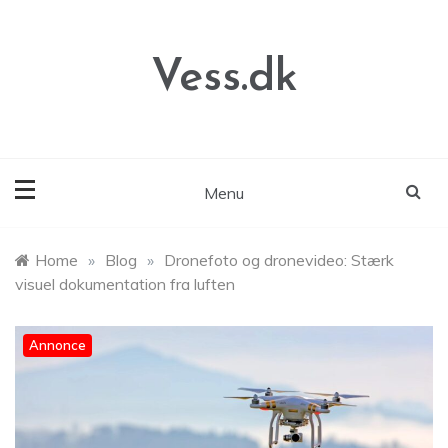
Skip
to
content
Vess.dk
Menu
Home
»
Blog
»
Dronefoto og dronevideo: Stærk
visuel dokumentation fra luften
Annonce