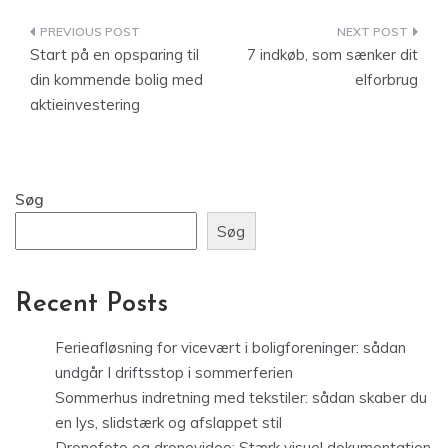
Indlægsnavigation
Start på en opsparing til
7 indkøb, som sænker dit
din kommende bolig med
elforbrug
aktieinvestering
Søg
Søg
Recent Posts
Ferieafløsning for vicevært i boligforeninger: sådan
undgår I driftsstop i sommerferien
Sommerhus indretning med tekstiler: sådan skaber du
en lys, slidstærk og afslappet stil
Dronefoto og dronevideo: Stærk visuel dokumentation