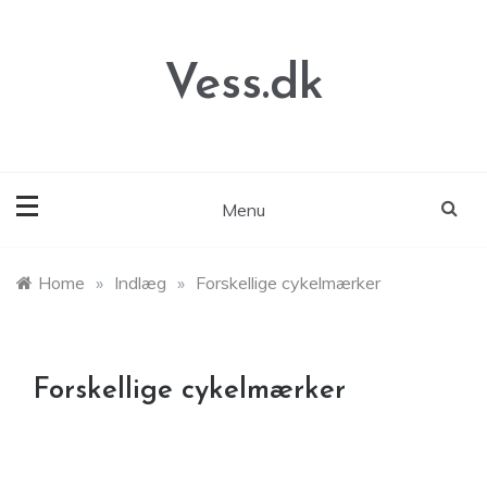
Skip
to
content
Vess.dk
Menu
Home
»
Indlæg
»
Forskellige cykelmærker
Forskellige cykelmærker