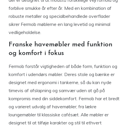
der er designet til at modstå forskellige vejrforhold og
forblive smukke år efter år. Med en kombination af
robuste metaller og specialbehandlede overflader
sikrer Fermob møblerne en lang levetid og minimal
vedligeholdelse.
Franske havemøbler med funktion
og komfort i fokus
Fermob forstår vigtigheden af både form, funktion og
komfort i udendørs møbler. Deres stole og bænke er
designet med ergonomi i tankerne, så du kan nyde
timevis af afslapning og samvær uden at gå på
kompromis med din siddekomfort. Fermob har et bredt
og varieret udvalg af havemøbler; fra lækre
loungemøbler til klassiske cafésæt. Alle møbler er
designet til at tilføje karakter og stil til ethvert