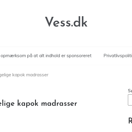
Vess.dk
r opmærksom på at alt indhold er sponsoreret
Privatlivspolit
gelige kapok madrasser
S
elige kapok madrasser
R