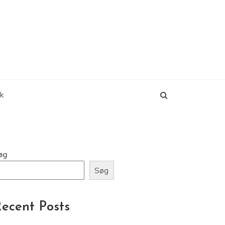
ik
øg
Søg
ecent Posts