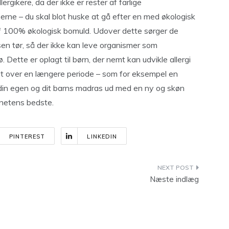
ergikere, da der ikke er rester af farlige
erne – du skal blot huske at gå efter en med økologisk
af 100% økologisk bomuld. Udover dette sørger de
en tør, så der ikke kan leve organismer som
ø. Dette er oplagt til børn, der nemt kan udvikle allergi
et over en længere periode – som for eksempel en
 din egen og dit barns madras ud med en ny og skøn
anetens bedste.
PINTEREST
LINKEDIN
Næste indlæg