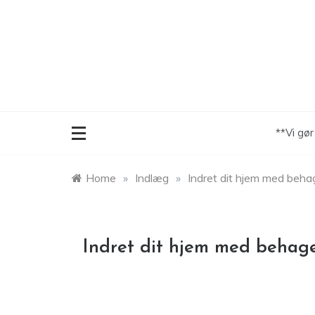
Skip
to
content
**Vi gø
Home
»
Indlæg
»
Indret dit hjem med beha
Indret dit hjem med behag