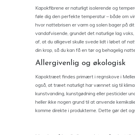
Kapokfibrene er naturligt isolerende og tempera
føle dig den perfekte temperatur – både om v
hvor nattebrisen er varm og solen bager på di
vandafvisende, grundet det naturlige lag voks, 
af, at du alligevel skulle svede lidt i løbet af 
din krop, så du kan få en tør og behagelig natt
Allergivenlig og økologisk
Kapoktræet findes primært i regnskove i Melle
også, at træet naturligt har vænnet sig til klim
kunstvanding, kunstgødning eller pesticider un
heller ikke nogen grund til at anvende kemikalie
komme direkte i produkterne. Dette gør det også 