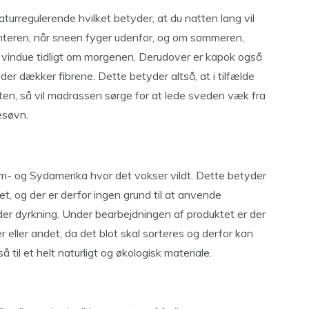
turregulerende hvilket betyder, at du natten lang vil
interen, når sneen fyger udenfor, og om sommeren,
t vindue tidligt om morgenen. Derudover er kapok også
der dækker fibrene. Dette betyder altså, at i tilfælde
natten, så vil madrassen sørge for at lede sveden væk fra
esøvn.
m- og Sydamerika hvor det vokser vildt. Dette betyder
aet, og der er derfor ingen grund til at anvende
der dyrkning. Under bearbejdningen af produktet er der
r eller andet, da det blot skal sorteres og derfor kan
til et helt naturligt og økologisk materiale.