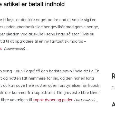
e til køjs, er der ikke noget bedre end at smide sig i en
 os under umenneskelige sengevilkår med gamle senge,
ør glæden ved at skulle i seng knap så stor. Hvis du
id til at opgradere til en ny fantastisk madras –
as
.
seng – du vil også få den bedste søvn i hele dit liv. En
et og natten lidt nemmere for dig, og den har en lang
t du kan sove hele natten uden forstyrrelser. En kapok
D
ok, der kommer fra kapoktræet. De groveste fibre bliver
 fibre udvælges til
kapok dyner og puder
.
A