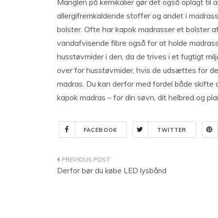
Manglen på kemikalier gør det også oplagt til all
allergifremkaldende stoffer og andet i madrass
bolster. Ofte har kapok madrasser et bolster 
vandafvisende fibre også for at holde madrass
husstøvmider i den, da de trives i et fugtigt milj
over for husstøvmider, hvis de udsættes for d
madras. Du kan derfor med fordel både skifte
kapok madras – for din søvn, dit helbred og pl
FACEBOOK
TWITTER
Indlægsnavigation
Derfor bør du købe LED lysbånd