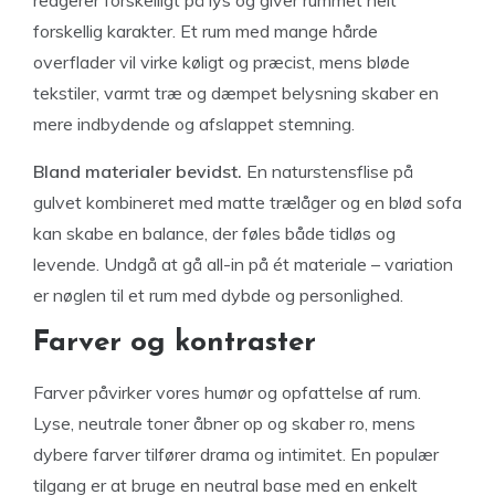
reagerer forskelligt på lys og giver rummet helt
forskellig karakter. Et rum med mange hårde
overflader vil virke køligt og præcist, mens bløde
tekstiler, varmt træ og dæmpet belysning skaber en
mere indbydende og afslappet stemning.
Bland materialer bevidst.
En naturstensflise på
gulvet kombineret med matte trælåger og en blød sofa
kan skabe en balance, der føles både tidløs og
levende. Undgå at gå all-in på ét materiale – variation
er nøglen til et rum med dybde og personlighed.
Farver og kontraster
Farver påvirker vores humør og opfattelse af rum.
Lyse, neutrale toner åbner op og skaber ro, mens
dybere farver tilfører drama og intimitet. En populær
tilgang er at bruge en neutral base med en enkelt