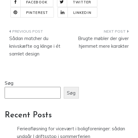
FACEBOOK
TWITTER
PINTEREST
LINKEDIN
Indlægsnavigation
Sådan matcher du
Brugte møbler der giver
knivskæfte og klinge i ét
hjemmet mere karakter
samlet design
Søg
Søg
Recent Posts
Ferieafløsning for vicevært i boligforeninger: sådan
undgår I driftsstop i sommerferien