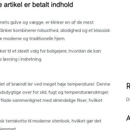
mmets gulve og vægge, er klinker en af de mest
inker kombinerer robusthed, alsidighed og et klassisk
de moderne og traditionelle hjem.
ker til et ideelt valg for boligejere, hvordan de kan
 løsning i indretning.
llet af brændt ler ved meget høje temperaturer. Denne
sdygtige over for slid, fugt og temperaturændringer.
D
rflade sammenlignet med almindelige fliser, hvilket
A
isk terrakotta til moderne stenlook, hvilket gør det
 hjemmet.