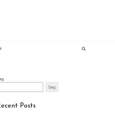
ik
øg
Søg
ecent Posts