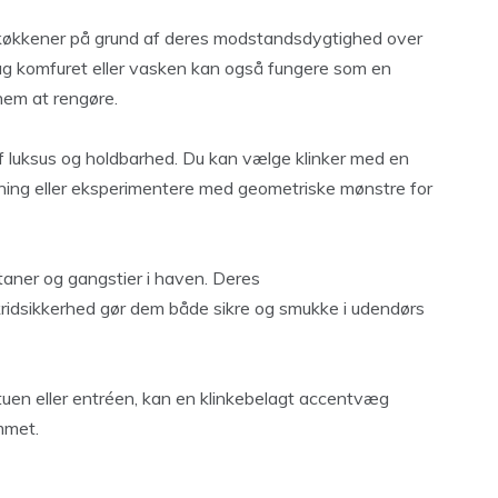
 køkkener på grund af deres modstandsdygtighed over
 bag komfuret eller vasken kan også fungere som en
nem at rengøre.
e af luksus og holdbarhed. Du kan vælge klinker med en
mning eller eksperimentere med geometriske mønstre for
altaner og gangstier i haven. Deres
ridsikkerhed gør dem både sikre og smukke i udendørs
l stuen eller entréen, kan en klinkebelagt accentvæg
mmet.