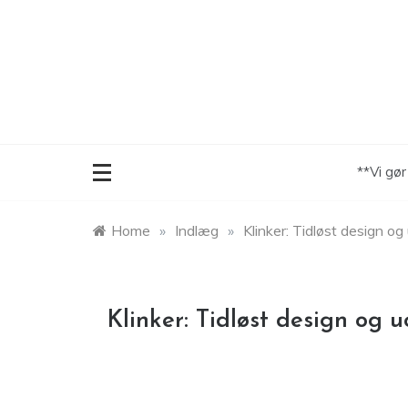
Skip
to
content
**Vi gø
Home
»
Indlæg
»
Klinker: Tidløst design o
Klinker: Tidløst design og 