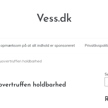
Vess.dk
r opmærksom på at alt indhold er sponsoreret
Privatlivspolit
g uovertruffen holdbarhed
S
uovertruffen holdbarhed
R