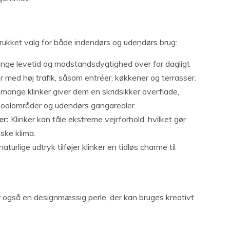
retrukket valg for både indendørs og udendørs brug:
lange levetid og modstandsdygtighed over for dagligt
er med høj trafik, såsom entréer, køkkener og terrasser.
 mange klinker giver dem en skridsikker overflade,
, poolområder og udendørs gangarealer.
er:
Klinker kan tåle ekstreme vejrforhold, hvilket gør
ske klima.
rlige udtryk tilføjer klinker en tidløs charme til
er også en designmæssig perle, der kan bruges kreativt