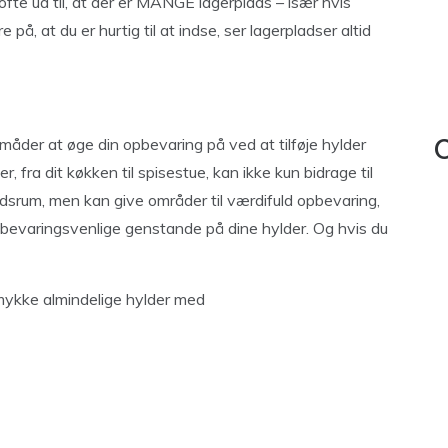
ofte ud til, at der er MANGE lagerplads – især hvis
 på, at du er hurtig til at indse, ser lagerpladser altid
e måder at øge din opbevaring på ved at tilføje hylder
C
r, fra dit køkken til spisestue, kan ikke kun bidrage til
holdsrum, men kan give områder til værdifuld opbevaring,
opbevaringsvenlige genstande på dine hylder. Og hvis du
dsmykke almindelige hylder med