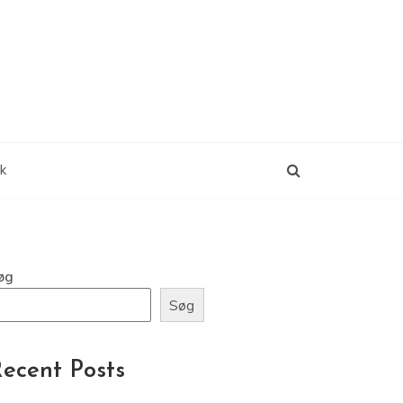
ik
øg
Søg
ecent Posts