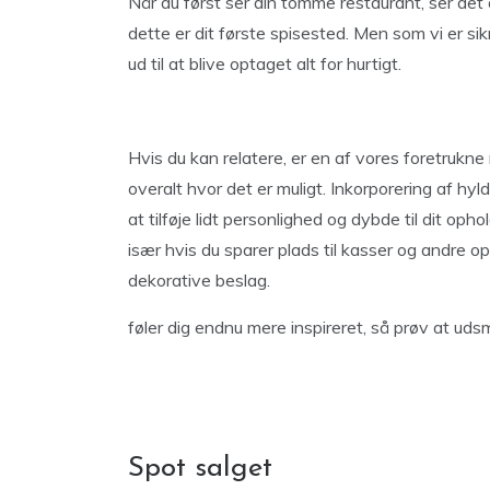
Når du først ser din tomme restaurant, ser det 
dette er dit første spisested. Men som vi er sikre
ud til at blive optaget alt for hurtigt.
Hvis du kan relatere, er en af ​​vores foretrukn
overalt hvor det er muligt. Inkorporering af hylde
at tilføje lidt personlighed og dybde til dit op
især hvis du sparer plads til kasser og andre 
dekorative beslag.
føler dig endnu mere inspireret, så prøv at u
Spot salget