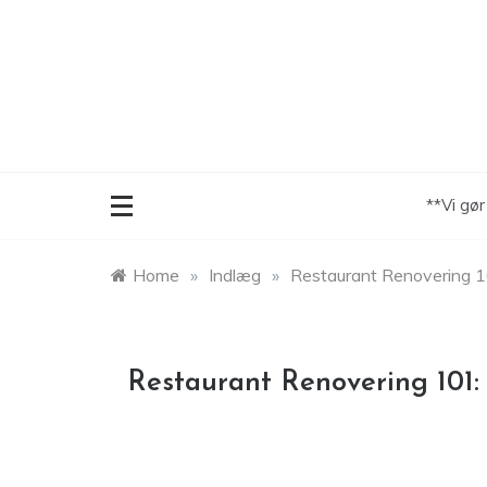
Skip
to
content
**Vi gø
Home
»
Indlæg
»
Restaurant Renovering 101
Restaurant Renovering 101: t