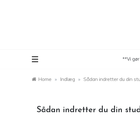
Skip
to
content
**Vi gø
Home
»
Indlæg
»
Sådan indretter du din st
Sådan indretter du din stud