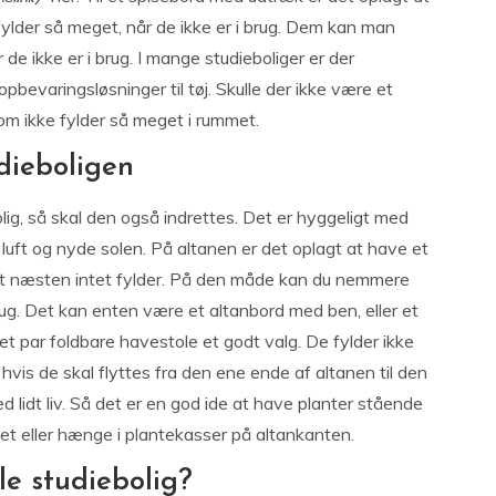
fylder så meget, når de ikke er i brug. Dem kan man
e ikke er i brug. I mange studieboliger er der
pbevaringsløsninger til tøj. Skulle der ikke være et
som ikke fylder så meget i rummet.
udieboligen
ebolig, så skal den også indrettes. Det er hyggeligt med
sk luft og nyde solen. På altanen er det oplagt at have et
et næsten intet fylder. På den måde kan du nemmere
rug. Det kan enten være et altanbord med ben, eller et
t par foldbare havestole et godt valg. De fylder ikke
vis de skal flyttes fra den ene ende af altanen til den
 lidt liv. Så det er en god ide at have planter stående
et eller hænge i plantekasser på altankanten.
lle studiebolig?