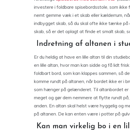
investere i foldbare spisebordsstole, som ikke 
nemt gemme væk i et skab eller kælderrum, når d
indbygget skab, så du skal ofte ikke tænke på o
skab, så er det oplagt at finde et smalt skab, 
Indretning af altanen i st
Er du heldig at have en lille altan til din studi
en lille altan, hvor man kan sidde og få lidt fri
foldbart bord, som kan klappes sammen, så d
komme rundt på altanen, når bordet ikke er i b
som hænger på gelænderet. Til altanbordet er e
meget og gør dem nemmere at flytte rundt på, h
anden. En altan skal helst være hyggelig og med
på altanen. De kan enten være i potter på gulv
Kan man virkelig bo i en li