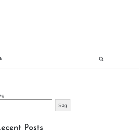
ik
øg
Søg
ecent Posts