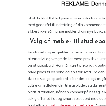
Skal du til at flytte hjemmefra og i din første 
med gode råd til indretning af din kommende stu
sikkert ikke så mange møbler til din nye bolig, 
Valg af møbler til studiebo
En studiebolig er sjældent specielt stor og ka
alternativt og vælge de lidt mere praktiske løsni
og et spisebord. Her må man tænke lidt kreativ
have plads til en seng og en stor sofa. På den m
du skal vælge spisebord, så er det oplagt at g
udtræk medfølger der tillægsplader, så du nemt
plads til familien, når den kommer på besøg, eller
udkig efter et flot og smart spisebord med udt
forskellige
spiseborde med udtræk i træ