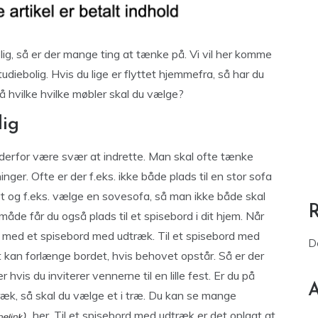
bolig, så er der mange ting at tænke på. Vi vil her komme
diebolig. Hvis du lige er flyttet hjemmefra, så har du
så hvilke hvilke møbler skal du vælge?
lig
n derfor være svær at indrette. Man skal ofte tænke
nger. Ofte er der f.eks. ikke både plads til en stor sofa
t og f.eks. vælge en sovesofa, så man ikke både skal
åde får du også plads til et spisebord i dit hjem. Når
å med et spisebord med udtræk. Til et spisebord med
D
 kan forlænge bordet, hvis behovet opstår. Så er der
 hvis du inviterer vennerne til en lille fest. Er du på
A
ræk, så skal du vælge et i træ. Du kan se mange
her. Til et spisebord med udtræk er det oplagt at