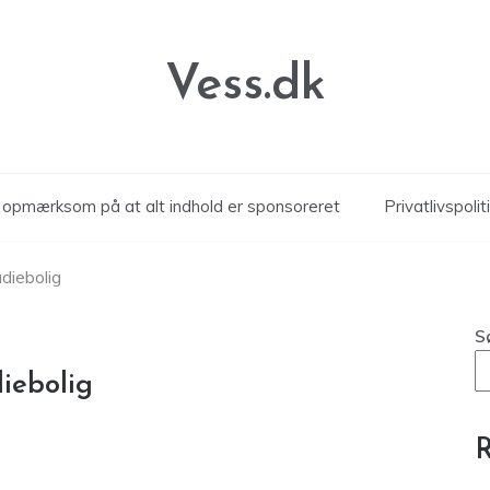
Vess.dk
r opmærksom på at alt indhold er sponsoreret
Privatlivspolit
udiebolig
S
iebolig
R