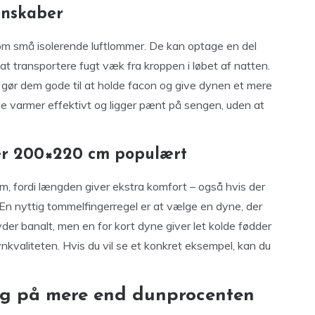
genskaber
som små isolerende luftlommer. De kan optage en del
at transportere fugt væk fra kroppen i løbet af natten.
t gør dem gode til at holde facon og give dynen et mere
åde varmer effektivt og ligger pænt på sengen, uden at
 er 200×220 cm populært
, fordi længden giver ekstra komfort – også hvis der
t. En nyttig tommelfingerregel er at vælge en dyne, der
der banalt, men en for kort dyne giver let kolde fødder
vnkvaliteten. Hvis du vil se et konkret eksempel, kan du
kig på mere end dunprocenten