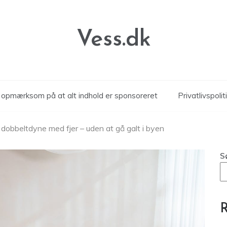
Vess.dk
r opmærksom på at alt indhold er sponsoreret
Privatlivspolit
dobbeltdyne med fjer – uden at gå galt i byen
S
R