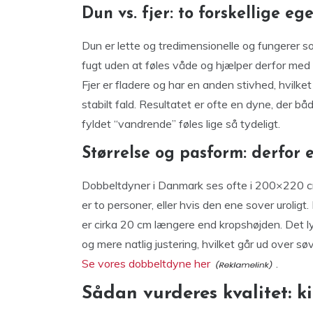
Dun vs. fjer: to forskellige e
Dun er lette og tredimensionelle og fungerer 
fugt uden at føles våde og hjælper derfor med 
Fjer er fladere og har en anden stivhed, hvilke
stabilt fald. Resultatet er ofte en dyne, der b
fyldet “vandrende” føles lige så tydeligt.
Størrelse og pasform: derfor
Dobbeltdyner i Danmark ses ofte i 200×220 cm
er to personer, eller hvis den ene sover urolig
er cirka 20 cm længere end kropshøjden. Det ly
og mere natlig justering, hvilket går ud over sø
Se vores dobbeltdyne her
.
Sådan vurderes kvalitet: 