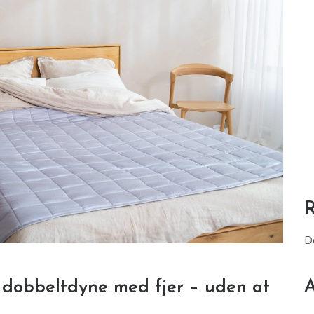
D
A
 dobbeltdyne med fjer – uden at