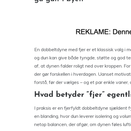
En dobbeltdyne med fjer er et klassisk valg i 
og dun kan give både tyngde, støtte og god te
af, at dynen falder roligt ned over kroppen. F
der gør forskellen i hverdagen. Uanset motivat
forstå, før der vælges – og et par enkle vaner
Hvad betyder “fjer” egent
I praksis er en fjerfyldt dobbeltdyne sjældent 
en blanding, hvor dun leverer isolering og volu
netop balancen, der afgør, om dynen føles luft