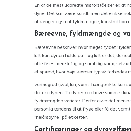
En af de mest udbredte misforståelser er, at 
dyne. Det kan være sandt, men det er ikke no
afhænger også af fyldmængde, konstruktion og
Bæreevne, fyldmængde og v
Bæreevne beskriver, hvor meget fyldet “fylder”
luft kan dynen holde på – og luft er det, der is
ofte føles mere luftig og samtidig varm, selv 
et spænd, hvor høje værdier typisk forbindes me
Varmegrad (sval, lun, varm) hænger ikke kun
der er i dynen. To dyner kan have samme dun/fj
fyldmængden varierer. Derfor giver det menin
personlig tendens til at fryse eller få det varm
“helårsdyne” på etiketten.
Certificeringer og dyrevelfær