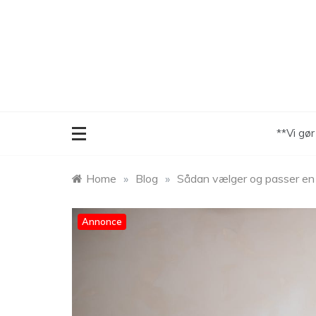
Skip
to
content
**Vi gø
Home
»
Blog
»
Sådan vælger og passer en 
Annonce