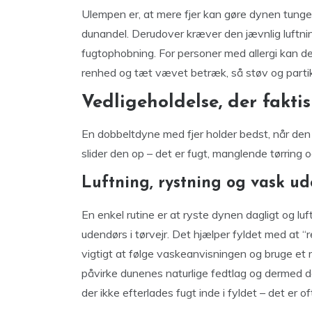
Ulempen er, at mere fjer kan gøre dynen tun
dunandel. Derudover kræver den jævnlig luftnin
fugtophobning. For personer med allergi kan 
renhed og tæt vævet betræk, så støv og partik
Vedligeholdelse, der fakti
En dobbeltdyne med fjer holder bedst, når den h
slider den op – det er fugt, manglende tørring o
Luftning, rystning og vask ude
En enkel rutine er at ryste dynen dagligt og luf
udendørs i tørvejr. Det hjælper fyldet med at “r
vigtigt at følge vaskeanvisningen og bruge et 
påvirke dunenes naturlige fedtlag og dermed der
der ikke efterlades fugt inde i fyldet – det er o