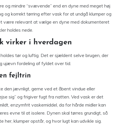
gere og mindre “svævende” end en dyne med meget høj
g og korrekt tørring efter vask for at undgå klumper og
det være relevant at vælge en dyne med dokumenteret
ler holdes nede.
sk virker i hverdagen
oldes tør og luftig. Det er sjældent selve brugen, der
g ujævn fordeling af fyldet over tid.
n fejltrin
te den jævnligt, gerne ved et åbent vindue eller
ejse sig” og frigiver fugt fra natten. Ved vask er det
mildt, enzymfrit vaskemiddel, da for hårde midler kan
es evne til at isolere. Dynen skal tørres grundigt, så
fte her, klumper opstår, og hvor lugt kan udvikle sig.