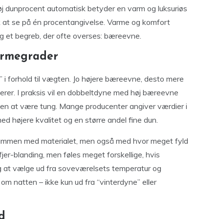
høj dunprocent automatisk betyder en varm og luksuriøs
k at se på én procentangivelse. Varme og komfort
 et begreb, der ofte overses: bæreevne.
armegrader
 i forhold til vægten. Jo højere bæreevne, desto mere
olerer. I praksis vil en dobbeltdyne med høj bæreevne
uden at være tung. Mange producenter angiver værdier i
d højere kvalitet og en større andel fine dun.
 sammen med materialet, men også med hvor meget fyld
er-blanding, men føles meget forskellige, hvis
g at vælge ud fra soveværelsets temperatur og
t om natten – ikke kun ud fra “vinterdyne” eller
d