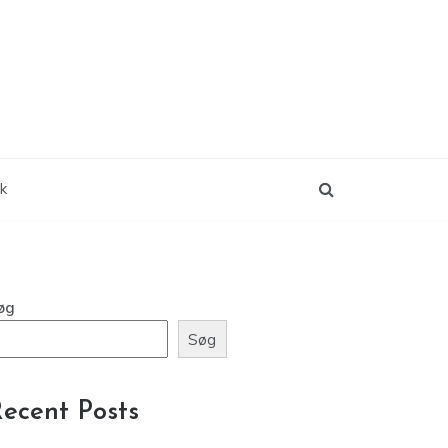
ik
øg
Søg
ecent Posts