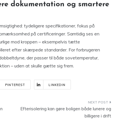
ere dokumentation og smartere
igtighed: tydeligere specifikationer, fokus på
pmærksomhed på certificeringer. Samtidig ses en
aturlige mod kroppen – eksempelvis tætte
lleret efter skærpede standarder. For forbrugeren
dobbeltdyne, der passer til både sovetemperatur,
tion – uden at skulle gætte sig frem.
PINTEREST
LINKEDIN
en
Efterisolering kan gøre boligen både lunere og
billigere i drift