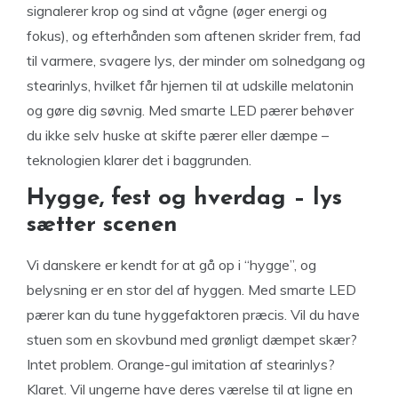
signalerer krop og sind at vågne (øger energi og
fokus), og efterhånden som aftenen skrider frem, fad
til varmere, svagere lys, der minder om solnedgang og
stearinlys, hvilket får hjernen til at udskille melatonin
og gøre dig søvnig. Med smarte LED pærer behøver
du ikke selv huske at skifte pærer eller dæmpe –
teknologien klarer det i baggrunden.
Hygge, fest og hverdag – lys
sætter scenen
Vi danskere er kendt for at gå op i “hygge”, og
belysning er en stor del af hyggen. Med smarte LED
pærer kan du tune hyggefaktoren præcis. Vil du have
stuen som en skovbund med grønligt dæmpet skær?
Intet problem. Orange-gul imitation af stearinlys?
Klaret. Vil ungerne have deres værelse til at ligne en