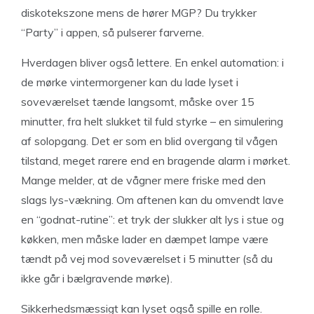
diskotekszone mens de hører MGP? Du trykker
“Party” i appen, så pulserer farverne.
Hverdagen bliver også lettere. En enkel automation: i
de mørke vintermorgener kan du lade lyset i
soveværelset tænde langsomt, måske over 15
minutter, fra helt slukket til fuld styrke – en simulering
af solopgang. Det er som en blid overgang til vågen
tilstand, meget rarere end en bragende alarm i mørket.
Mange melder, at de vågner mere friske med den
slags lys-vækning. Om aftenen kan du omvendt lave
en “godnat-rutine”: et tryk der slukker alt lys i stue og
køkken, men måske lader en dæmpet lampe være
tændt på vej mod soveværelset i 5 minutter (så du
ikke går i bælgravende mørke).
Sikkerhedsmæssigt kan lyset også spille en rolle.