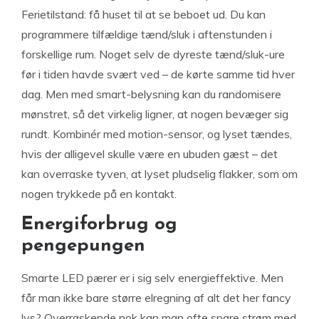
Ferietilstand: få huset til at se beboet ud. Du kan
programmere tilfældige tænd/sluk i aftenstunden i
forskellige rum. Noget selv de dyreste tænd/sluk-ure
før i tiden havde svært ved – de kørte samme tid hver
dag. Men med smart-belysning kan du randomisere
mønstret, så det virkelig ligner, at nogen bevæger sig
rundt. Kombinér med motion-sensor, og lyset tændes,
hvis der alligevel skulle være en ubuden gæst – det
kan overraske tyven, at lyset pludselig flakker, som om
nogen trykkede på en kontakt.
Energiforbrug og
pengepungen
Smarte LED pærer er i sig selv energieffektive. Men
får man ikke bare større elregning af alt det her fancy
lys? Overraskende nok kan man ofte spare strøm med