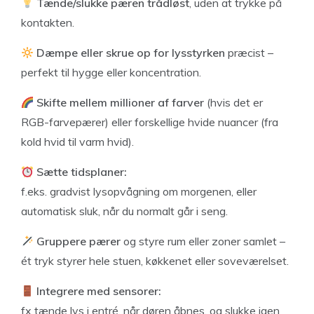
Tænde/slukke pæren trådløst
, uden at trykke på
kontakten.
Dæmpe eller skrue op for lysstyrken
præcist –
perfekt til hygge eller koncentration.
Skifte mellem millioner af farver
(hvis det er
RGB-farvepærer) eller forskellige hvide nuancer (fra
kold hvid til varm hvid).
Sætte tidsplaner:
f.eks. gradvist lysopvågning om morgenen, eller
automatisk sluk, når du normalt går i seng.
Gruppere pærer
og styre rum eller zoner samlet –
ét tryk styrer hele stuen, køkkenet eller soveværelset.
Integrere med sensorer:
fx tænde lys i entré, når døren åbnes, og slukke igen