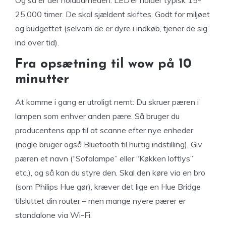
Og så er der holdbarheden: LED’er holder typisk 15-
25.000 timer. De skal sjældent skiftes. Godt for miljøet
og budgettet (selvom de er dyre i indkøb, tjener de sig
ind over tid).
Fra opsætning til wow på 10
minutter
At komme i gang er utroligt nemt: Du skruer pæren i
lampen som enhver anden pære. Så bruger du
producentens app til at scanne efter nye enheder
(nogle bruger også Bluetooth til hurtig indstilling). Giv
pæren et navn (“Sofalampe” eller “Køkken loftlys”
etc.), og så kan du styre den. Skal den køre via en bro
(som Philips Hue gør), kræver det lige en Hue Bridge
tilsluttet din router – men mange nyere pærer er
standalone via Wi-Fi.