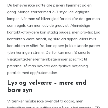
Du behøver ikke skifte alle pærer i hjemmet på én
gang. Mange starter med 2-3 styk i de vigtigste
lamper. Når man så bliver glad for det (for det gør man
som regel), kan man udvide gradvist. Almindelige
kontakt-afbrydere kan stadig bruges, men pro-tip: Lad
kontakten være tændt, og sluk via appen, ellers hvis
kontakten er slået fra, kan appen jo ikke tænde pæren
(den har ingen strøm). Derfor kan man få smarte
vægkontakter eller fjernbetjeninger specifikt til
pærerne, så man bevarer den fysiske betjening
parallelt med app/automation.
Lys og velvære – mere end
bare syn
Vi tænker måske ikke over det til daglig, men
lyskvalitet har dyb indflydelse på os. Med smarte LED