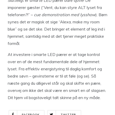
Slutteligt er smarte LED pærer bare sjove! De
imponerer gæster (“Vent, du kan styre ALT lyset fra
telefonen?!” –
cue demonstration med lysshow
). Børn
synes det er magisk at sige “Alexa, make my room
blue” og se det ske. Det bringer et element af leg ind i
hjemmet, samtidig med at det tjener meget praktiske
formål.
At investere i smarte LED pærer er at tage kontrol
over en af de mest fundamentale dele af hjemmet:
lyset. Fra effektiv energistyring til daglig komfort og
bedre søvn – gevinsterne er til at føle (og se). Så
næste gang du alligevel står og skal skifte en pære,
overvej om ikke det skal være en smart en af slagsen.
Dit hjem vil bogstaveligt talt skinne på en ny måde.
FACEBOOK
TWITTER