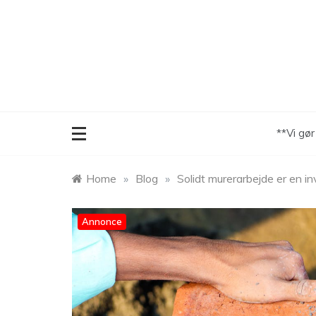
Skip
to
content
**Vi gø
Home
»
Blog
»
Solidt murerarbejde er en in
Annonce