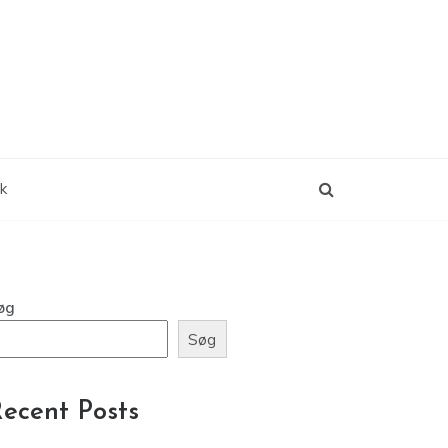
ik
øg
Søg
ecent Posts