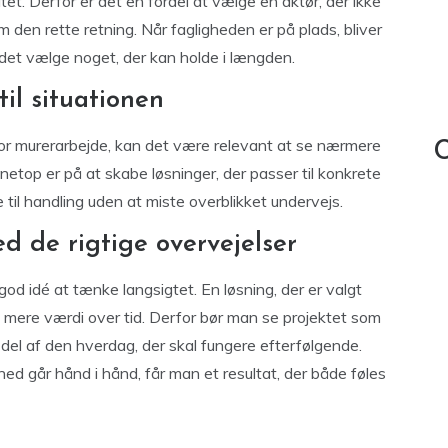
tet. Derfor er det en fordel at vælge en aktør, der ikke
 den rette retning. Når fagligheden er på plads, bliver
det vælge noget, der kan holde i længden.
til situationen
or murerarbejde, kan det være relevant at se nærmere
C
 netop er på at skabe løsninger, der passer til konkrete
 til handling uden at miste overblikket undervejs.
ed de rigtige overvejelser
 god idé at tænke langsigtet. En løsning, der er valgt
mere værdi over tid. Derfor bør man se projektet som
el af den hverdag, der skal fungere efterfølgende.
hed går hånd i hånd, får man et resultat, der både føles