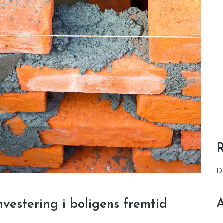
D
A
nvestering i boligens fremtid