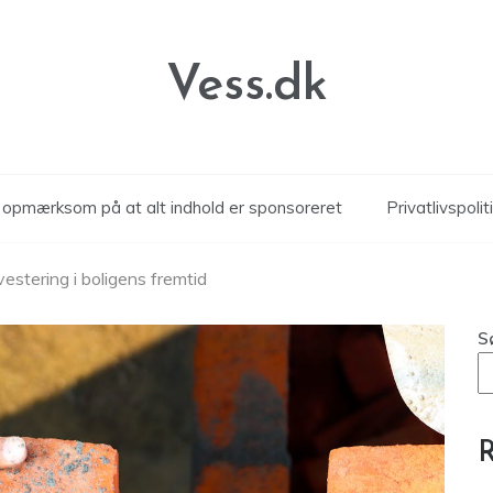
Vess.dk
r opmærksom på at alt indhold er sponsoreret
Privatlivspolit
vestering i boligens fremtid
S
R