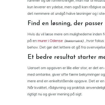
rammer og de forventninger, man har til resulta
kun leverer en ydelse, men også kan rådgive om
det nemmere at undgå halve løsninger og i ste
Find en løsning, der passer 
Hvis du vil læse mere om mulighederne inden f
på en
murer i Odense
, hvor fokus
behov. Det gør det lettere at gå fra overvejelse
Et bedre resultat starter m
Uanset om opgaven er lille eller stor, er det en
med omtanke, giver ofte færre bekymringer og 
mere end en enkeltstående opgave. Det er en d
Når kvalitet, rådgivning og praktisk anvendelig
rigtigt nu og giver mening på sigt.