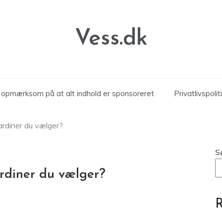
Vess.dk
r opmærksom på at alt indhold er sponsoreret
Privatlivspolit
gardiner du vælger?
S
ardiner du vælger?
R