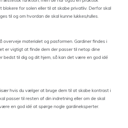
en æstetisk funktion, men de har også en praktisk
blokere for solen eller til at skabe privatliv. Derfor skal
es til og om hvordan de skal kunne lukkes/rulles.
så overveje materialet og pasformen. Gardiner findes i
et er vigtigt at finde dem der passer til netop dine
r bedst til dig og dit hjem, så kan det være en god idé
især hvis du vælger at bruge dem til at skabe kontrast i
al passer til resten af din indretning eller om de skal
t være en god idé at spørge nogle gardineksperter.