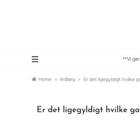
Skip
to
content
**Vi gø
Home
»
Indlæg
»
Er det ligegyldigt hvilke 
Er det ligegyldigt hvilke g