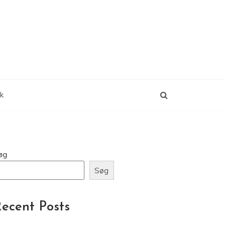
ik
øg
Søg
ecent Posts