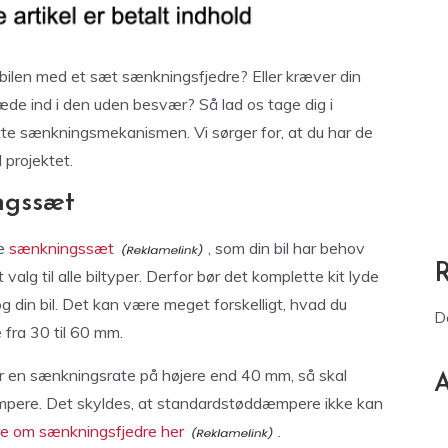
bilen med et sæt sænkningsfjedre? Eller kræver din
ræde ind i den uden besvær? Så lad os tage dig i
tte sænkningsmekanismen. Vi sørger for, at du har de
projektet.
ngssæt
pe
sænkningssæt
, som din bil har behov
valg til alle biltyper. Derfor bør det komplette kit lyde
g din bil. Det kan være meget forskelligt, hvad du
D
 fra 30 til 60 mm.
r en sænkningsrate på højere end 40 mm, så skal
A
ere. Det skyldes, at standardstøddæmpere ikke kan
e om sænkningsfjedre her
.