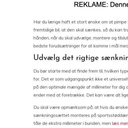
Har du længe haft et stort ønske om at pimpe 
fremtidige bil, at den skal sænkes, så du kan t
hånden, når du skal udvælge, montere og tilslu
bedste forudsætninger for at komme i mål med 
Udvælg det rigtige sænkni
Du bør starte med at finde frem til, hvilken ty
for. Det er som udgangspunkt ikke et universelt 
på den optimale mængde af millimeter for dig o
ender med at foretrække. Det kan være alt lige
Du skal være opmærksom på, at hvis du ønske
sænkningssættet monteres på sportsstøddæmp
tåle de ekstra millimeter i bunden, men
læs mer