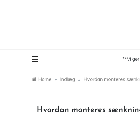
Skip
to
content
**Vi gø
Home
»
Indlæg
»
Hvordan monteres sænkn
Hvordan monteres sænknin