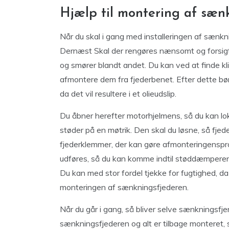
Hjælp til montering af sæn
Når du skal i gang med installeringen af sænkni
Dernæst Skal der rengøres nænsomt og forsigt
og smører blandt andet. Du kan ved at finde 
afmontere dem fra fjederbenet. Efter dette bø
da det vil resultere i et olieudslip.
Du åbner herefter motorhjelmens, så du kan lo
støder på en møtrik. Den skal du løsne, så fjed
fjederklemmer, der kan gøre afmonteringensp
udføres, så du kan komme indtil støddæmperen
Du kan med stor fordel tjekke for fugtighed, 
monteringen af sænkningsfjederen.
Når du går i gang, så bliver selve sænkningsf
sænkningsfjederen og alt er tilbage monteret, 