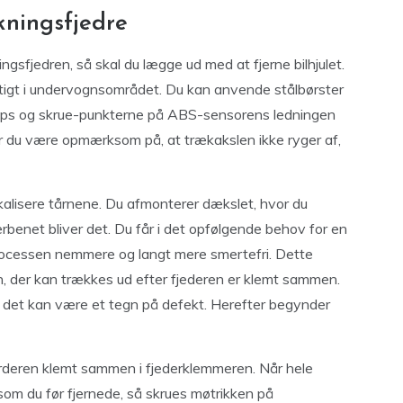
kningsfjedre
ngsfjedren, så skal du lægge ud med at fjerne bilhjulet.
igt i undervognsområdet. Du kan anvende stålbørster
klips og skrue-punkterne på ABS-sensorens ledningen
r du være opmærksom på, at trækakslen ikke ryger af,
kalisere tårnene. Du afmonterer dækslet, hvor du
erbenet bliver det. Du får i det opfølgende behov for en
rocessen nemmere og langt mere smertefri. Dette
, der kan trækkes ud efter fjederen er klemt sammen.
da det kan være et tegn på defekt. Herefter begynder
jerderen klemt sammen i fjederklemmeren. Når hele
som du før fjernede, så skrues møtrikken på