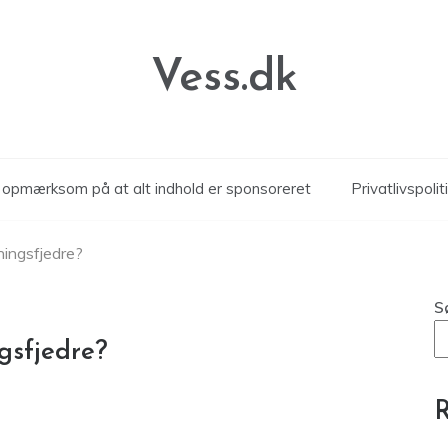
Vess.dk
r opmærksom på at alt indhold er sponsoreret
Privatlivspolit
ingsfjedre?
S
gsfjedre?
R