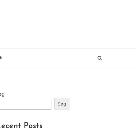
ik
øg
Søg
ecent Posts