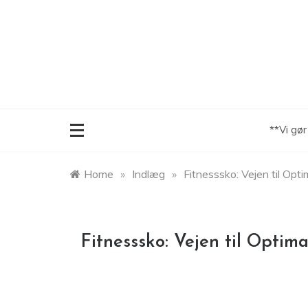
Skip
to
content
**Vi gø
Home
»
Indlæg
»
Fitnesssko: Vejen til Opt
Fitnesssko: Vejen til Optim