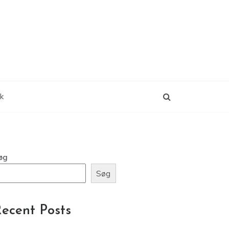
ik
øg
Søg
ecent Posts