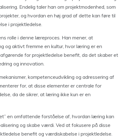
alisering. Endelig taler han om projektmodenhed, som
 projekter, og hvordan en høj grad af dette kan føre til
se i projektledelse.
ns rolle i denne læreproces. Han mener, at
ng og aktivt fremme en kultur, hvor læring er en
r afgørende for projektledelse benefit, da det skaber et
edring og innovation.
kmekanismer, kompetenceudvikling og adressering af
nterer for, at disse elementer er centrale for
else, da de sikrer, at læring ikke kun er en
et” en omfattende forståelse af, hvordan læring kan
realisering og skabe værdi. Ved at fokusere på disse
tledelse benefit og værdiskabelse i projektledelse.