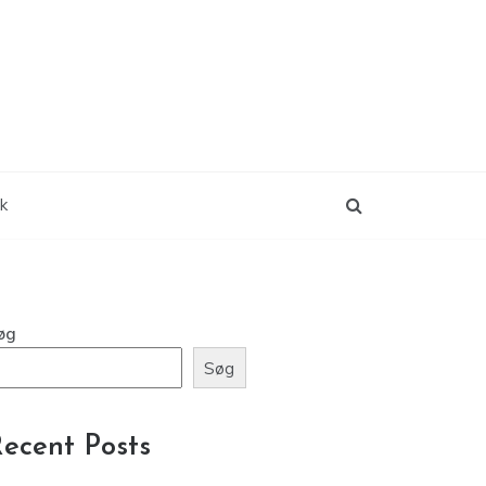
ik
øg
Søg
ecent Posts