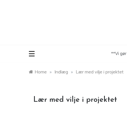
Skip
to
content
**Vi gø
Home
»
Indlæg
»
Lær med vilje i projektet
Lær med vilje i projektet