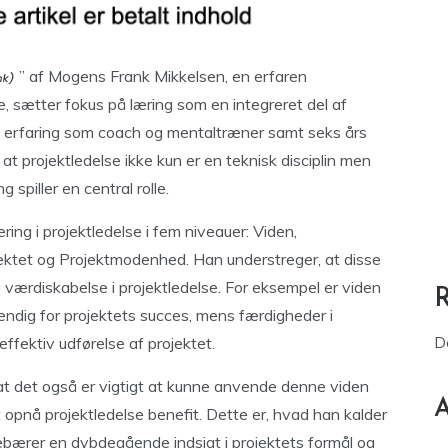
” af Mogens Frank Mikkelsen, en erfaren
se, sætter fokus på læring som en integreret del af
rs erfaring som coach og mentaltræner samt seks års
 at projektledelse ikke kun er en teknisk disciplin men
 spiller en central rolle.
ring i projektledelse i fem niveauer: Viden,
ektet og Projektmodenhed. Han understreger, at disse
g værdiskabelse i projektledelse. For eksempel er viden
ndig for projektets succes, mens færdigheder i
ffektiv udførelse af projektet.
D
at det også er vigtigt at kunne anvende denne viden
A
 opnå projektledelse benefit. Dette er, hvad han kalder
ebærer en dybdegående indsigt i projektets formål og