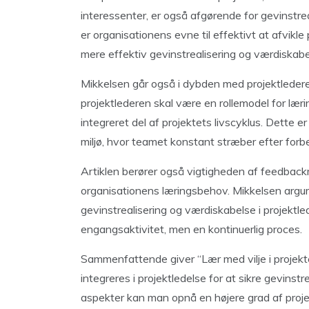
interessenter, er også afgørende for gevinstre
er organisationens evne til effektivt at afvikle
mere effektiv gevinstrealisering og værdiskabel
Mikkelsen går også i dybden med projektledere
projektlederen skal være en rollemodel for læri
integreret del af projektets livscyklus. Dette e
miljø, hvor teamet konstant stræber efter forb
Artiklen berører også vigtigheden af feedbac
organisationens læringsbehov. Mikkelsen argume
gevinstrealisering og værdiskabelse i projektled
engangsaktivitet, men en kontinuerlig proces.
Sammenfattende giver “Lær med vilje i projekt
integreres i projektledelse for at sikre gevinst
aspekter kan man opnå en højere grad af projek