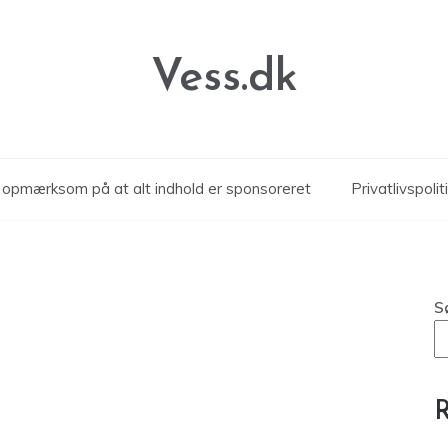
Vess.dk
r opmærksom på at alt indhold er sponsoreret
Privatlivspolit
S
R