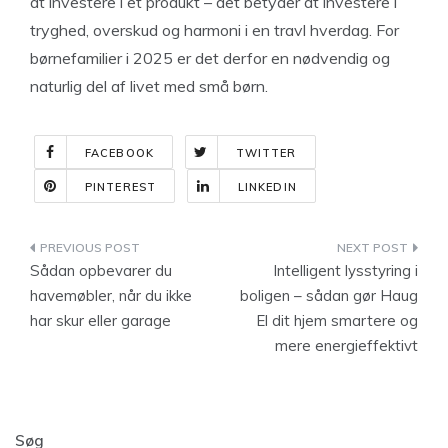
at investere i et produkt – det betyder at investere i
tryghed, overskud og harmoni i en travl hverdag. For
børnefamilier i 2025 er det derfor en nødvendig og
naturlig del af livet med små børn.
FACEBOOK
TWITTER
PINTEREST
LINKEDIN
Indlægsnavigation
Sådan opbevarer du
Intelligent lysstyring i
havemøbler, når du ikke
boligen – sådan gør Haug
har skur eller garage
El dit hjem smartere og
mere energieffektivt
Søg