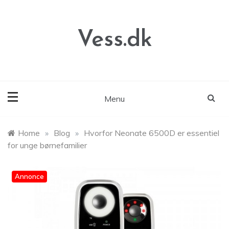
Skip
to
content
Vess.dk
Menu
Home
»
Blog
»
Hvorfor Neonate 6500D er essentiel
for unge børnefamilier
Annonce