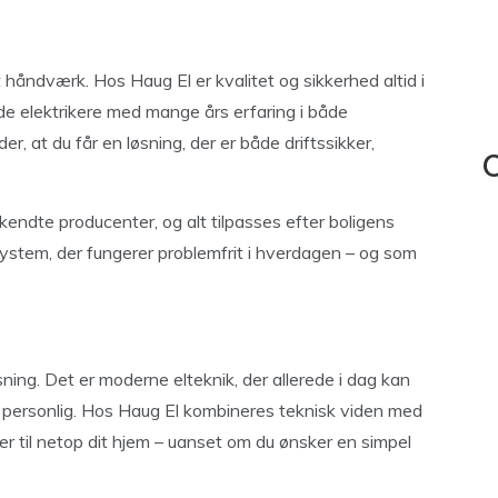
 håndværk. Hos Haug El er kvalitet og sikkerhed altid i
ede elektrikere med mange års erfaring i både
er, at du får en løsning, der er både driftssikker,
C
ndte producenter, og alt tilpasses efter boligens
 system, der fungerer problemfrit i hverdagen – og som
øsning. Det er moderne elteknik, der allerede i dag kan
g personlig. Hos Haug El kombineres teknisk viden med
sser til netop dit hjem – uanset om du ønsker en simpel