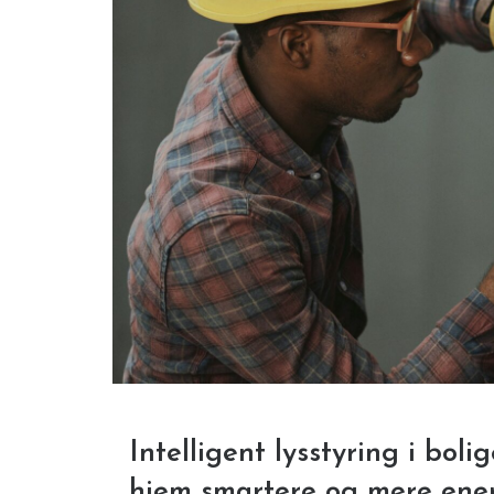
Intelligent lysstyring i bol
hjem smartere og mere ener