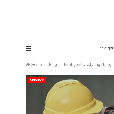
Skip
to
content
**Vi gø
Home
»
Blog
»
Intelligent lysstyring i bol
Annonce