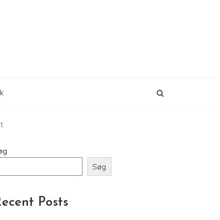
ik
vt
øg
Søg
ecent Posts