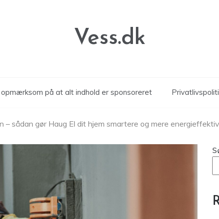
Vess.dk
r opmærksom på at alt indhold er sponsoreret
Privatlivspolit
igen – sådan gør Haug El dit hjem smartere og mere energieffekti
S
R