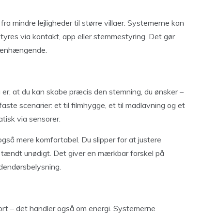
 fra mindre lejligheder til større villaer. Systemerne kan
styres via kontakt, app eller stemmestyring. Det gør
mmenhængende.
ng er, at du kan skabe præcis den stemning, du ønsker –
aste scenarier: et til filmhygge, et til madlavning og et
atisk via sensorer.
også mere komfortabel. Du slipper for at justere
tår tændt unødigt. Det giver en mærkbar forskel på
udendørsbelysning.
fort – det handler også om energi. Systemerne