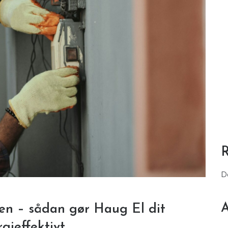
D
A
igen – sådan gør Haug El dit
gieffektivt