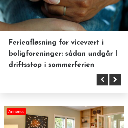
Ferieafløsning for vicevært i
Farverige malerier i stuen:
Fugning af vinduer: Undgå
boligforeninger: sådan undgår I
sådan vælger du kunst, der
utætte fuger før efterårets regn
driftsstop i sommerferien
giver energi og personlighed
og blæst
Annonce